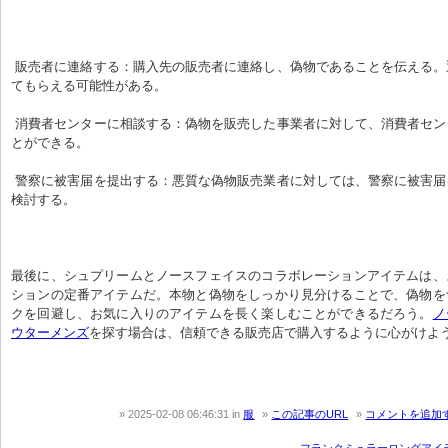
 販売者に連絡する：購入先の販売者に連絡し、偽物であることを伝える。返金や交換に応じ
てもらえる可能性がある。
 消費者センターに相談する：偽物を販売した事業者に対して、消費者センターに相談するこ
とができる。
 警察に被害届を提出する：悪質な偽物販売業者に対しては、警察に被害届を提出することも
検討する。
最後に、シュプリームとノースフェイスのコラボレーションアイテムは、
ションの定番アイテムだ。本物と偽物をしっかり見分けることで、偽物を
クを回避し、お気に入りのアイテムを長く楽しむことができるだろう。
ノ
ウターメンズ
を探す場合は、信頼できる販売店で購入するように心がけよ
2025-02-08 06:46:31
in
服
この記事のURL
コメントを追加
フランクミュラーロングアイラ