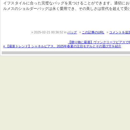
イフスタイルに合った完璧なバッグを見つけることができます。適切にお
ルメスのショルダーバッグは永く愛用でき、その美しさは世代を超えて受
2025-02-21 00:36:52
in
バッグ
この記事のURL
コメントを追
【贈り物に最適】ヴァンクリーフピアスで特
« 【最新トレンド】シャネルピアス、2025年春夏の注目モデルとその選び方を紹介