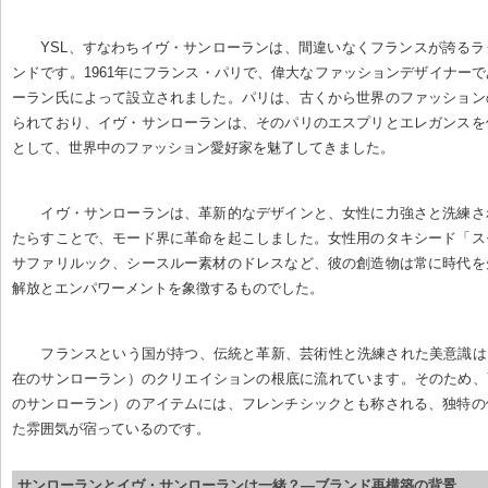
YSL、すなわちイヴ・サンローランは、間違いなくフランスが誇る
ンドです。1961年にフランス・パリで、偉大なファッションデザイナー
ーラン氏によって設立されました。パリは、古くから世界のファッション
られており、イヴ・サンローランは、そのパリのエスプリとエレガンスを
として、世界中のファッション愛好家を魅了してきました。
イヴ・サンローランは、革新的なデザインと、女性に力強さと洗練さ
たらすことで、モード界に革命を起こしました。女性用のタキシード「ス
サファリルック、シースルー素材のドレスなど、彼の創造物は常に時代を
解放とエンパワーメントを象徴するものでした。
フランスという国が持つ、伝統と革新、芸術性と洗練された美意識は
在のサンローラン）のクリエイションの根底に流れています。そのため、
のサンローラン）のアイテムには、フレンチシックとも称される、独特の
た雰囲気が宿っているのです。
サンローランとイヴ・サンローランは一緒？—ブランド再構築の背景