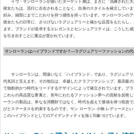
イヴ・サンローランが描いたターゲット層は、まさに「洗練された大
彼女たちは、流行に左右されることなく、自身のスタイルを確立していま
好み、細部にまでこだわりを持つ感性を持っています。サンローランのア
彼女たちの日常に、さりげないラグジュアリーと確かな品質をもたらし、
ます。ブランドが追求するエレガンスとセンシュアリティは、こうした成
を引き出すことに重点が置かれています。
サンローランはハイブランドですか？—ラグジュアリーファッションの代
サンローランは、間違いなく「ハイブランド」であり、ラグジュアリ
代名詞と言えます。その地位は、卓越したクラフツマンシップ、最高級の
て独創的かつ時代をリードするデザインによって確立されています。ブラ
これらの高品質な要素と、長年にわたるファッション界への貢献を反映し
ーランの製品は、単なる消費財ではなく、時代を超えて価値を保つ投資で
びとステータスを約束するものです。サン ローラン 小物 レディースと
このハイブランドとしてのアイデンティティを強く印象づけています。