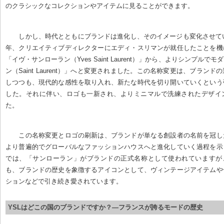
のクラシックなコレクションやアイテムに見ることができます。
しかし、時代とともにブランドは進化し、そのイメージも変化させてい
年、クリエイティブディレクターにエディ・スリマンが就任したことを機
「イヴ・サンローラン（Yves Saint Laurent）」から、よりシンプルで
ン（Saint Laurent）」へと変更されました。この名称変更は、ブラン
しつつも、現代的な感性を取り入れ、新たな時代を切り開いていくという
した。それに伴い、ロゴも一新され、よりミニマルで洗練されたデザイ
た。
この名称変更とロゴの刷新は、ブランドが単なる創設者の名前を冠し
より普遍的でグローバルなファッションハウスへと進化していく過程を示
では、「サンローラン」がブランドの正式名称として使われていますが、
も、ブランドの歴史を象徴するアイコンとして、ヴィンテージアイテムや
ションなどで引き続き愛されています。
YSLはどこの国のブランドですか？—フランスが誇るモードの歴史