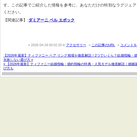
す。この記事でご紹介した情報を参考に、あなただけの特別なラグジュア
ください。
【関連記事】:
ダミアーニ ベル エポック
2026-04-29 00:02:20
in
アクセサリー
この記事のURL
コメントを
【2026年最新】ティファニー ペア リング相場を徹底解説！2つでいくら？結婚指輪・
失敗しない選び方 »
« 【2026年最新】ティファニー結婚指輪・婚約指輪の特典・人気モデル徹底解説｜婚姻
び方も