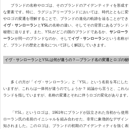
ブランドの名称やロゴは、そのブランドのアイデンティティを形成す
な要素です。特に、ラグジュアリーブランドにおいては、時代とともに変
やロゴの変遷を理解することで、ブランドの進化の軌跡を辿ることができ
イヴ・サンローラン
と
YSL
の名称の違い、そしてその背景にあるブランド
秘密に迫ります。また、YSLがどこの国のブランドであるか、
サンローラ
ーラン
が同一のブランドなのか、そして
イヴ・サンローラン
という名称が
ど、ブランドの歴史と進化について詳しく解説していきます。
イヴ・サンローランとYSLは何が違うの？—ブランド名の変遷とロゴの秘
多くの方が「イヴ・サンローラン」と「YSL」という名前を耳にし
いますが、これらは一体何が違うのでしょうか？ 結論から言うと、これ
ランドを指していますが、名称の変遷とそれに伴うロゴの変化があります
「YSL」というロゴは、1961年にブランドが設立された当初から使
ローラン氏の名前のイニシャルを組み合わせた、非常に象徴的なデザイン
知されました。このロゴは、ブランドの初期のアイデンティティを強く表