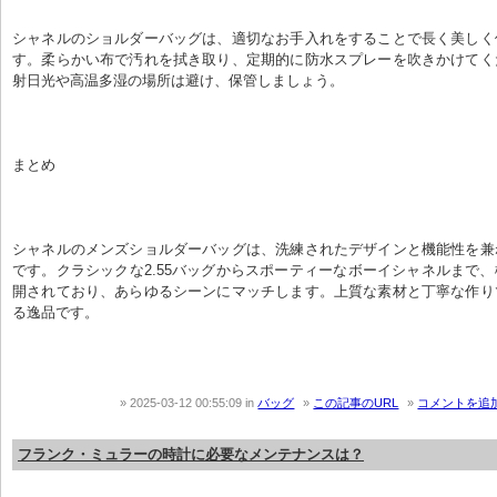
シャネルのショルダーバッグは、適切なお手入れをすることで長く美しく
す。柔らかい布で汚れを拭き取り、定期的に防水スプレーを吹きかけてく
射日光や高温多湿の場所は避け、保管しましょう。
まとめ
シャネルのメンズショルダーバッグは、洗練されたデザインと機能性を兼
です。クラシックな2.55バッグからスポーティーなボーイシャネルまで
開されており、あらゆるシーンにマッチします。上質な素材と丁寧な作り
る逸品です。
2025-03-12 00:55:09
in
バッグ
この記事のURL
コメントを追
フランク・ミュラーの時計に必要なメンテナンスは？