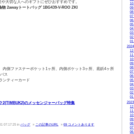
美や大切な人へのギフトにぜひおすすめです。
10
物 2awayトートバッグ 1BG439-V-ROO ZKI
09
08
07
06
05
04
03
02
01
2024
12
11
10
09
08
、内側ファスナーポケット1ヶ所、内側ポケット3ヶ所、底鋲4ヶ所
07
ンバス
06
ランティーカード
05
04
03
02
01
2023
2(TIMBUK2)のメッセンジャーバッグ特集
12
11
10
09
08
01 07:17:25
in
バッグ
この記事のURL
69 コメントあります
07
06