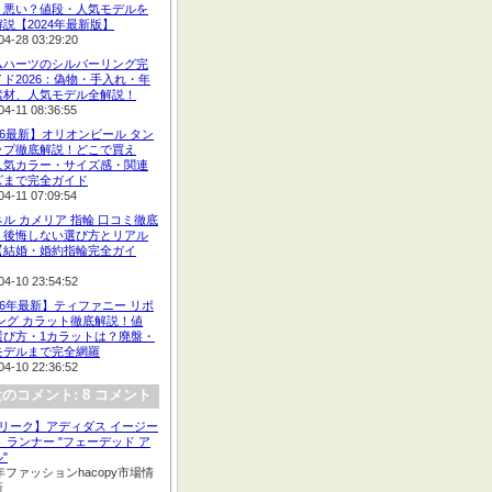
：悪い？値段・人気モデルを
説【2024年最新版】
04-28 03:29:20
ムハーツのシルバーリング完
ド2026：偽物・手入れ・年
素材、人気モデル全解説！
04-11 08:36:55
26最新】オリオンビール タン
ップ徹底解説！どこで買え
人気カラー・サイズ感・関連
ズまで完全ガイド
04-11 07:09:54
ル カメリア 指輪 口コミ徹底
：後悔しない選び方とリアル
【結婚・婚約指輪完全ガイ
04-10 23:54:52
26年最新】ティファニー リボ
ング カラット徹底解説！値
選び方・1カラットは？廃盤・
モデルまで完全網羅
04-10 22:36:52
のコメント: 8 コメント
【リーク】アディダス イージー
 ランナー "フェーデッド ア
"
2年ファッションhacopy市場情
新