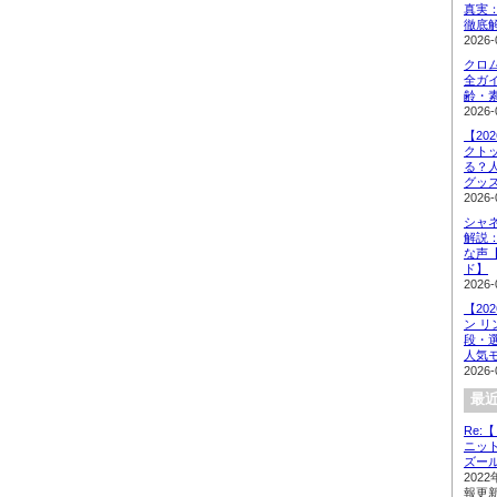
真実
徹底解
2026-
クロ
全ガイ
齢・
2026-
【20
クト
る？
グッ
2026-
シャネ
解説
な声
ド】
2026-
【20
ン リ
段・
人気
2026-
最近
Re:
ニット
ズール
202
報更