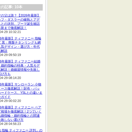
の記事: 10本
の父は誰？【2026年最新】
ルフ・ダスラーの確執とアデ
スとの決別、プーマ誕生秘話
革新まで徹底解説！
04-29 10:32:21
26年最新】ティファニー 指輪
ズ 黒：廃盤チタンリングも網
人気デザイン・選び方・年代
底解説
04-29 09:50:19
26年最新】ティファニー結婚
・婚約指輪の特典・人気モデ
底解説｜婚姻届情報や失敗し
選び方も
04-29 08:14:20
26年最新】サンローラン 小物
ィース徹底解説！財布・バッ
カードケース、YSLとの違いま
全ガイド
04-29 00:02:20
26年最新】ティファニー ペア
グ相場を徹底解説！2つでいく
結婚指輪・婚約指輪との関連
失敗しない選び方
04-28 04:56:23
 指輪 ティファニー 評判」の