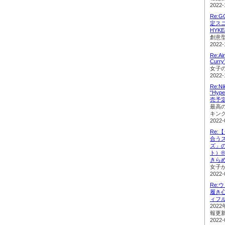
2022-
Re:
定ス
HYK
創意
2022-
Re:Ai
Cur
女子
2022-
Re:Ni
“Hyp
売予
最高
キン
2022-
Re
合う
ズ」の
ト）
きら
女子
2022-
Re
履き
ィフ
202
報更
2022-