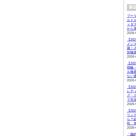
最近
プーマ
ルド
ィダ
から
2026-
【20
メン
羅！
別徹
2026-
【20
指輪
ル徹
ない
2026-
【20
レデ
グ・
で完
2026-
【20
リン
ら？
性、
2026-
「婚約