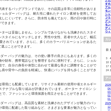
クロ
すす
アル
代表するバッグブランドであり、その品質は非常に信頼性がありま
モン
 ショルダー バッグは、耐久性に優れたナイロン素材を使用してお
シャ
フラ
化しにくいです。さらに、防水性も備えており、雨の日や旅行時に
グッ
ができます。
モン
ディ
ウィ
ーターは妥協しません。シンプルでありながらも洗練されたスタイ
ンスタイルにもマッチします。男性や女性、若者や大人など、幅広
カ
愛されています。さらに、多くのカラーバリエーションがあるた
て選ぶことができます。
日
ルダー バッグの魅力は、その使い勝手の良さにもあります。多くの
3
物や財布、携帯電話などを整理するのに便利です。さらに、ショル
10
能で、自分の身長や体型に合わせて最適な長さに調整することがで
17
も肩や背中への負担を軽減し、快適にバッグを持ち歩くことができ
24
ア
は環境にも配慮しています。リサイクル素材の使用や省エネルギー
2026
ステナブルな取り組みが評価されています。ポーター ナイロン シ
04
03
ことで、ファッションと環境保護を両立させることができます。
02
01
ルダー バッグは、高品質な素材と洗練されたデザインが魅力のバッ
2025
12
や環境に配慮した取り組みなど、さまざまな要素が魅力となってい
11