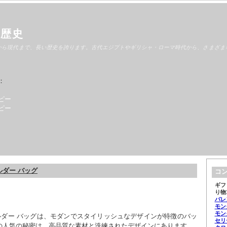
 歴史
から現代まで、長い歴史を誇ります。古代エジプトやギリシャ・ローマ時代から、さまざま
：
ピー
ピー
ルダー バッグ
コ
ギフ
り物
バレ
モン
モン
ルダー バッグは、モダンでスタイリッシュなデザインが特徴のバッ
セリ
の人気の秘密は、高品質な素材と洗練されたデザインにあります。