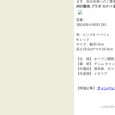
ます。自分自身へのご褒
2023新色 プラダ カナパ 偽
型番：
1BG439-V-ROO ZKI
色：ピンク& ベージュ
& レッド
サイズ：幅30.0cm
高さ19.0cm*マチ16.0cm
【仕　様】 オープン開閉
【素　材】 デニム キャ
【付属品】 保存袋、ギャ
【生産国】 イタリア
【関連記事】:
ティンバック
2023-09-