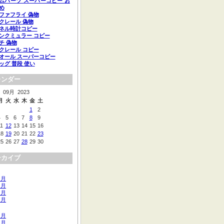
ムハーツ スーパーコピー お
め
ファフライ 偽物
クレール 偽物
ネル時計コピー
ンクミュラー コピー
チ 偽物
クレール コピー
オール スーパーコピー
ッグ 普段 使い
レンダー
09月 2023
月
火
水
木
金
土
1
2
4
5
6
7
8
9
11
12
13
14
15
16
18
19
20
21
22
23
25
26
27
28
29
30
ーカイブ
 月
 月
 月
 月
 月
 月