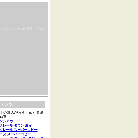
なファッションが存在してきま
ンテンツ
トの達人がおすすめする贈
13選
ンシアガ
クレール ダウン 激安
クレール スーパーコピー
ーヌ スーパーコピー