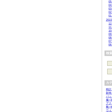
05
04
03
02
01
2022
12
11
10
09
08
07
06
検
カ
時計 
財布 
バッグ
服 (3
アクセ
靴 (4
ウィッ