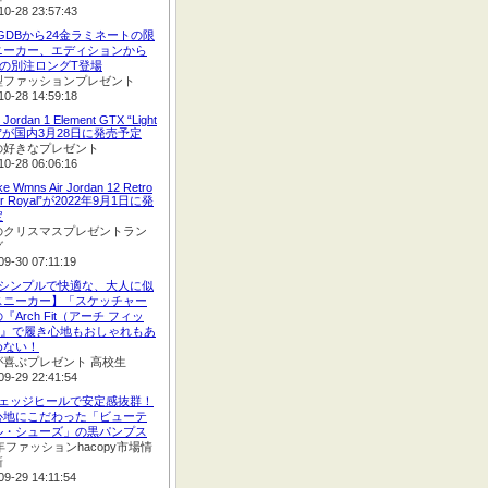
10-28 23:57:43
GGDBから24金ラミネートの限
ニーカー、エディションから
Eの別注ロングT登場
型ファッションプレゼント
10-28 14:59:18
r Jordan 1 Element GTX “Light
ry”が国内3月28日に発売予定
の好きなプレゼント
10-28 06:06:16
ke Wmns Air Jordan 12 Retro
er Royal”が2022年9月1日に発
定
のクリスマスプレゼントラン
グ
09-30 07:11:19
:【シンプルで快適な、大人に似
スニーカー】「スケッチャー
『Arch Fit（アーチ フィッ
®』で履き心地もおしゃれもあ
めない！
が喜ぶプレゼント 高校生
09-29 22:41:54
:ウェッジヒールで安定感抜群！
心地にこだわった「ビューテ
ル・シューズ」の黒パンプス
2年ファッションhacopy市場情
新
09-29 14:11:54