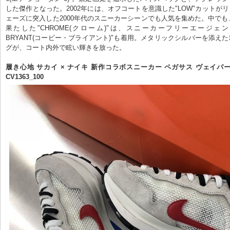
した傑作となった。2002年には、オフコートを意識した"LOW"カットが
ェーズに突入した2000年代のスニーカーシーンでも人気を集めた。中でも、
果たした"CHROME(クローム)"は、スニーカーフリーエージェント
BRYANT(コービー・ブライアント)"も着用。メタリックシルバーを添え
グが、コート内外で眩い輝きを放った。

履き心地 サカイ × ナイキ 新作コラボスニーカー ペガサス ヴェイパー
CV1363_100