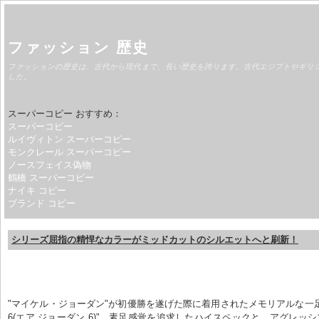
ファッション 歴史
ファッションの歴史は、古代から現代まで、長い歴史を誇ります。古代エジプトやギリ
した。
スーパーコピー おすすめ：
スーパーコピー
ルイヴィトン スーパーコピー
モンクレール スーパーコピー
ノースフェイス偽物
鶴橋 スーパーコピー
ナイキ コピー
ブランド コピー
シリーズ屈指の精悍なカラーがミッドカットのシルエットへと刷新！
"マイケル・ジョーダン"が初優勝を遂げた際に着用されたメモリアルな一足、"A
6(エア ジョーダン 6)"。素足感覚を追求したハイスペックと、アグレッ