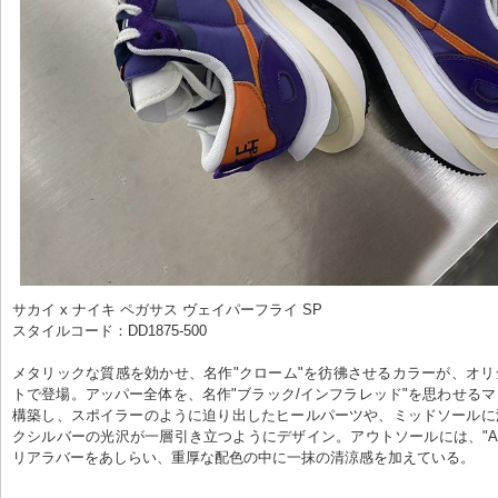
サカイ x ナイキ ペガサス ヴェイパーフライ SP

スタイルコード：DD1875-500

メタリックな質感を効かせ、名作"クローム"を彷彿させるカラーが、オ
トで登場。アッパー全体を、名作"ブラック/インフラレッド"を思わせる
構築し、スポイラーのように迫り出したヒールパーツや、ミッドソールに
クシルバーの光沢が一層引き立つようにデザイン。アウトソールには、"AJ
リアラバーをあしらい、重厚な配色の中に一抹の清涼感を加えている。
